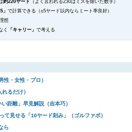
は
約220ヤード
（よく言われる230はミスを除いた数字）
5」
で計算できる（±5ヤード以内ならミート率良好）
理想
なく
「キャリー」
で考える
（男性・女性・プロ）
を入れるだけ）
べばいい距離」早見解説（吉本巧）
部打って見せる「10ヤード刻み」（ゴルファボ）
なら