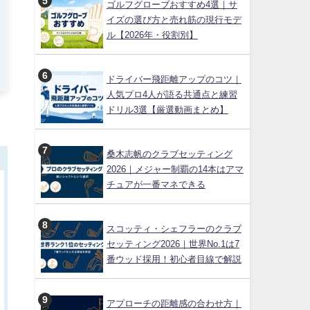
ゴルフグローブおすすめ4選｜サ
イズの選び方と売れ筋の現行モデ
ル【2026年・役割別】
ドライバー飛距離アップのコツ｜
人気プロ4人が語る共通点と練習
ドリル3選【厳選動画まとめ】
桑木志帆のクラブセッティング
2026｜メジャー制覇の14本はアマ
チュアが一番マネできる
スコッティ・シェフラーのクラブ
セッティング2026｜世界No.1は7
番ウッド採用！初心者目線で解説
アプローチの距離感の合わせ方｜