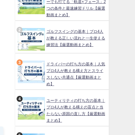
ーでも打てる「軌道×フェース」2
つの条件と最速練習ドリル【厳選
動画まとめ】
ゴルフスイングの基本｜プロ4人
が教える正しい流れと一生使える
練習法【厳選動画まとめ】
ドライバーの打ち方の基本｜人気
プロ4人が教える構え方とスライ
スしない共通点【厳選動画まと
め】
う
ユーティリティの打ち方の基本｜
プロ4人が教える構えの盲点と当
たらない原因の直し方【厳選動画
まとめ】