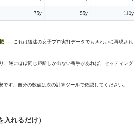
75y
55y
110y
想
——これは後述の女子プロ実打データでもきれいに再現され
たり、逆にほぼ同じ距離しか出ない番手があれば、セッティング
安です。自分の数値は次の計算ツールで確認してください。
Sを入れるだけ）