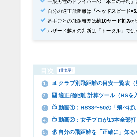
一般男性のドライバーの「本当の平均」
自分の適正飛距離は
「ヘッドスピード×5.
番手ごとの飛距離差は
約10ヤード刻み
が
ハザード越えの判断は「トータル」では
目次
[
非表示
]
📊 クラブ別飛距離の目安一覧表
1.
🧮 適正飛距離 計算ツール（HS
2.
📺️ 動画①：HS38〜50の「飛
3.
📺️ 動画②：女子プロが13本全
4.
💰 自分の飛距離を「正確に」知る
5.