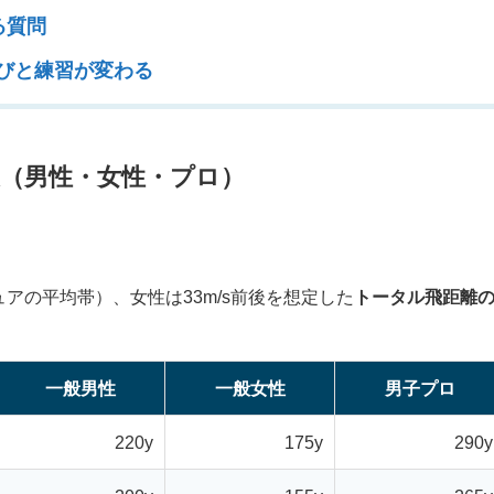
る質問
選びと練習が変わる
表（男性・女性・プロ）
ュアの平均帯）、女性は33m/s前後を想定した
トータル飛距離
一般男性
一般女性
男子プロ
220y
175y
290y