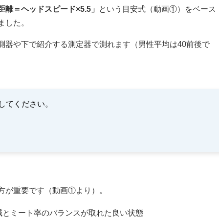
離＝ヘッドスピード×5.5」
という目安式（動画①）をベース
ました。
測器や下で紹介する測定器で測れます（男性平均は40前後で
力してください。
方が重要です（動画①より）。
減とミート率のバランスが取れた良い状態