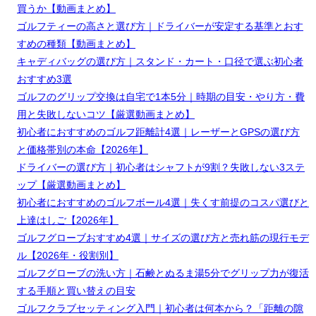
買うか【動画まとめ】
ゴルフティーの高さと選び方｜ドライバーが安定する基準とおす
すめの種類【動画まとめ】
キャディバッグの選び方｜スタンド・カート・口径で選ぶ初心者
おすすめ3選
ゴルフのグリップ交換は自宅で1本5分｜時期の目安・やり方・費
用と失敗しないコツ【厳選動画まとめ】
初心者におすすめのゴルフ距離計4選｜レーザーとGPSの選び方
と価格帯別の本命【2026年】
ドライバーの選び方｜初心者はシャフトが9割？失敗しない3ステ
ップ【厳選動画まとめ】
初心者におすすめのゴルフボール4選｜失くす前提のコスパ選びと
上達はしご【2026年】
ゴルフグローブおすすめ4選｜サイズの選び方と売れ筋の現行モデ
ル【2026年・役割別】
ゴルフグローブの洗い方｜石鹸とぬるま湯5分でグリップ力が復活
する手順と買い替えの目安
ゴルフクラブセッティング入門｜初心者は何本から？「距離の隙