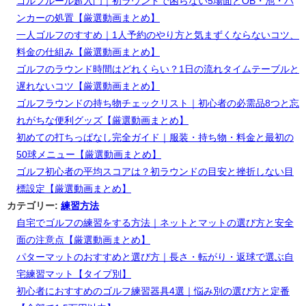
ゴルフルール超入門｜初ラウンドで困らない5場面とOB・池・バ
ンカーの処置【厳選動画まとめ】
一人ゴルフのすすめ｜1人予約のやり方と気まずくならないコツ、
料金の仕組み【厳選動画まとめ】
ゴルフのラウンド時間はどれくらい？1日の流れタイムテーブルと
遅れないコツ【厳選動画まとめ】
ゴルフラウンドの持ち物チェックリスト｜初心者の必需品8つと忘
れがちな便利グッズ【厳選動画まとめ】
初めての打ちっぱなし完全ガイド｜服装・持ち物・料金と最初の
50球メニュー【厳選動画まとめ】
ゴルフ初心者の平均スコアは？初ラウンドの目安と挫折しない目
標設定【厳選動画まとめ】
カテゴリー:
練習方法
自宅でゴルフの練習をする方法｜ネットとマットの選び方と安全
面の注意点【厳選動画まとめ】
パターマットのおすすめと選び方｜長さ・転がり・返球で選ぶ自
宅練習マット【タイプ別】
初心者におすすめのゴルフ練習器具4選｜悩み別の選び方と定番