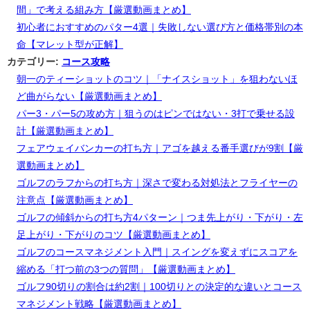
間」で考える組み方【厳選動画まとめ】
初心者におすすめのパター4選｜失敗しない選び方と価格帯別の本
命【マレット型が正解】
カテゴリー:
コース攻略
朝一のティーショットのコツ｜「ナイスショット」を狙わないほ
ど曲がらない【厳選動画まとめ】
パー3・パー5の攻め方｜狙うのはピンではない・3打で乗せる設
計【厳選動画まとめ】
フェアウェイバンカーの打ち方｜アゴを越える番手選びが9割【厳
選動画まとめ】
ゴルフのラフからの打ち方｜深さで変わる対処法とフライヤーの
注意点【厳選動画まとめ】
ゴルフの傾斜からの打ち方4パターン｜つま先上がり・下がり・左
足上がり・下がりのコツ【厳選動画まとめ】
ゴルフのコースマネジメント入門｜スイングを変えずにスコアを
縮める「打つ前の3つの質問」【厳選動画まとめ】
ゴルフ90切りの割合は約2割｜100切りとの決定的な違いとコース
マネジメント戦略【厳選動画まとめ】