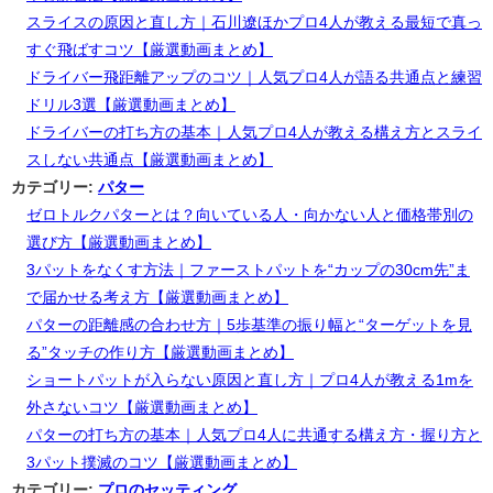
スライスの原因と直し方｜石川遼ほかプロ4人が教える最短で真っ
すぐ飛ばすコツ【厳選動画まとめ】
ドライバー飛距離アップのコツ｜人気プロ4人が語る共通点と練習
ドリル3選【厳選動画まとめ】
ドライバーの打ち方の基本｜人気プロ4人が教える構え方とスライ
スしない共通点【厳選動画まとめ】
カテゴリー:
パター
ゼロトルクパターとは？向いている人・向かない人と価格帯別の
選び方【厳選動画まとめ】
3パットをなくす方法｜ファーストパットを“カップの30cm先”ま
で届かせる考え方【厳選動画まとめ】
パターの距離感の合わせ方｜5歩基準の振り幅と“ターゲットを見
る”タッチの作り方【厳選動画まとめ】
ショートパットが入らない原因と直し方｜プロ4人が教える1mを
外さないコツ【厳選動画まとめ】
パターの打ち方の基本｜人気プロ4人に共通する構え方・握り方と
3パット撲滅のコツ【厳選動画まとめ】
カテゴリー:
プロのセッティング