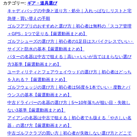
カテゴリー:
ギア・道具選び
キャディバッグの中身と送り方・処分｜入れっぱなしリストと宅
急便・買い替えの手順
ゴルフアプリのおすすめと選び方｜初心者は無料の「スコア管理
＋GPS」1つで足りる【厳選動画まとめ】
ゴルフシューズの選び方｜初心者の1足目はスパイクレスでいい・
サイズと防水の基本【厳選動画まとめ】
パターの名器は中古で狙える｜高い＝いいが当てはまらない選び
方3基準【厳選動画まとめ】
ユーティリティとフェアウェイウッドの選び方｜初心者はどっち
を入れる？【厳選動画まとめ】
ゴルフウェッジの選び方｜初心者は56度を1本でいい・度数とバ
ウンスの基本【厳選動画まとめ】
中古ドライバーの名器の選び方｜5〜10年落ちが狙い目・失敗し
ない3基準【厳選動画まとめ】
アイアンの名器は中古で狙える｜初心者でも扱える「やさしい名
器」の選び方【厳選動画まとめ】
中古ゴルフクラブの買い方｜初心者が失敗しない選び方とどこで