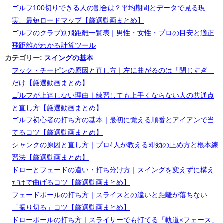
ゴルフ100切りできる人の割合は？平均期間とデータで見る現
実、最短ロードマップ【厳選動画まとめ】
ゴルフのクラブ別飛距離一覧表｜男性・女性・プロの目安と適正
飛距離がわかる計算ツール
カテゴリー:
スイングの基本
フック・チーピンの原因と直し方｜左に曲がるのは「閉じすぎ」
だけ【厳選動画まとめ】
ゴルフが上達しない理由｜練習しても上手くならない人の共通点
と直し方【厳選動画まとめ】
ゴルフ初心者の打ち方の基本｜最初に覚える順番とアイアンで当
てるコツ【厳選動画まとめ】
シャンクの原因と直し方｜プロ4人が教える即効の止め方と根本練
習法【厳選動画まとめ】
ドローとフェードの違い・打ち分け方｜スイングを変えずに構え
だけで曲げるコツ【厳選動画まとめ】
フェードボールの打ち方｜スライスとの違いと距離が落ちない
「振り切る」コツ【厳選動画まとめ】
ドローボールの打ち方｜スライサーでも打てる「軌道×フェース」