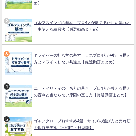
め】
ゴルフスイングの基本｜プロ4人が教える正しい流れと
一生使える練習法【厳選動画まとめ】
ドライバーの打ち方の基本｜人気プロ4人が教える構え
方とスライスしない共通点【厳選動画まとめ】
ユーティリティの打ち方の基本｜プロ4人が教える構え
の盲点と当たらない原因の直し方【厳選動画まとめ】
ゴルフグローブおすすめ4選｜サイズの選び方と売れ筋
の現行モデル【2026年・役割別】