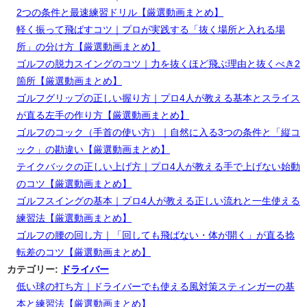
2つの条件と最速練習ドリル【厳選動画まとめ】
軽く振って飛ばすコツ｜プロが実践する「抜く場所と入れる場
所」の分け方【厳選動画まとめ】
ゴルフの脱力スイングのコツ｜力を抜くほど飛ぶ理由と抜くべき2
箇所【厳選動画まとめ】
ゴルフグリップの正しい握り方｜プロ4人が教える基本とスライス
が直る左手の作り方【厳選動画まとめ】
ゴルフのコック（手首の使い方）｜自然に入る3つの条件と「縦コ
ック」の勘違い【厳選動画まとめ】
テイクバックの正しい上げ方｜プロ4人が教える手で上げない始動
のコツ【厳選動画まとめ】
ゴルフスイングの基本｜プロ4人が教える正しい流れと一生使える
練習法【厳選動画まとめ】
ゴルフの腰の回し方｜「回しても飛ばない・体が開く」が直る捻
転差のコツ【厳選動画まとめ】
カテゴリー:
ドライバー
低い球の打ち方｜ドライバーでも使える風対策スティンガーの基
本と練習法【厳選動画まとめ】