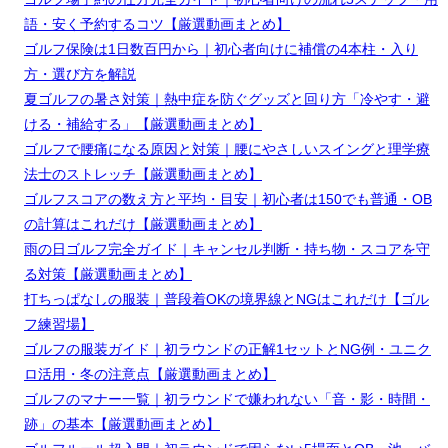
語・安く予約するコツ【厳選動画まとめ】
ゴルフ保険は1日数百円から｜初心者向けに補償の4本柱・入り
方・選び方を解説
夏ゴルフの暑さ対策｜熱中症を防ぐグッズと回り方「冷やす・避
ける・補給する」【厳選動画まとめ】
ゴルフで腰痛になる原因と対策｜腰にやさしいスイングと理学療
法士のストレッチ【厳選動画まとめ】
ゴルフスコアの数え方と平均・目安｜初心者は150でも普通・OB
の計算はこれだけ【厳選動画まとめ】
雨の日ゴルフ完全ガイド｜キャンセル判断・持ち物・スコアを守
る対策【厳選動画まとめ】
打ちっぱなしの服装｜普段着OKの境界線とNGはこれだけ【ゴル
フ練習場】
ゴルフの服装ガイド｜初ラウンドの正解1セットとNG例・ユニク
ロ活用・冬の注意点【厳選動画まとめ】
ゴルフのマナー一覧｜初ラウンドで嫌われない「音・影・時間・
跡」の基本【厳選動画まとめ】