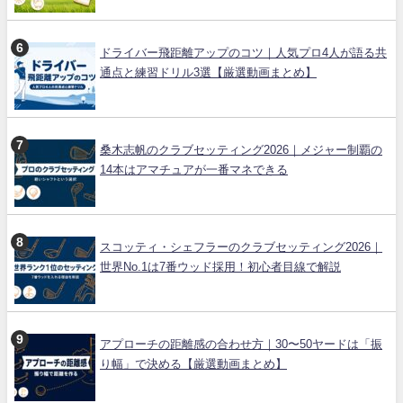
ドライバー飛距離アップのコツ｜人気プロ4人が語る共
通点と練習ドリル3選【厳選動画まとめ】
桑木志帆のクラブセッティング2026｜メジャー制覇の
14本はアマチュアが一番マネできる
スコッティ・シェフラーのクラブセッティング2026｜
世界No.1は7番ウッド採用！初心者目線で解説
アプローチの距離感の合わせ方｜30〜50ヤードは「振
り幅」で決める【厳選動画まとめ】