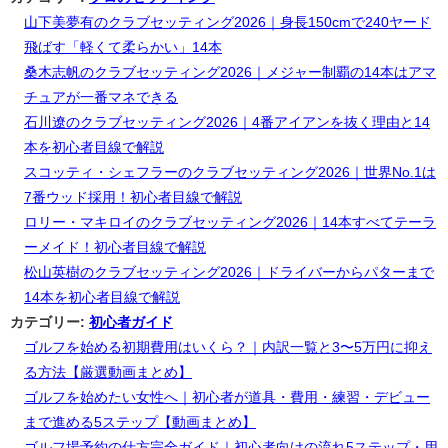
山下美夢有のクラブセッティング2026｜身長150cmで240ヤード
飛ばす「軽くて柔らかい」14本
桑木志帆のクラブセッティング2026｜メジャー制覇の14本はアマ
チュアが一番マネできる
石川遼のクラブセッティング2026｜4番アイアンを抜く理由と14
本を初心者目線で解説
スコッティ・シェフラーのクラブセッティング2026｜世界No.1は
7番ウッド採用！初心者目線で解説
ロリー・マキロイのクラブセッティング2026｜14本すべてテーラ
ーメイド！初心者目線で解説
松山英樹のクラブセッティング2026｜ドライバーからパターまで
14本を初心者目線で解説
カテゴリー:
初心者ガイド
ゴルフを始める初期費用はいくら？｜内訳一覧と3〜5万円に抑え
る方法【厳選動画まとめ】
ゴルフを始めたい女性へ｜初心者が道具・費用・練習・デビュー
まで進める5ステップ【動画まとめ】
ゴルフ場予約の仕方完全ガイド｜初心者向けの流れ5ステップ・用